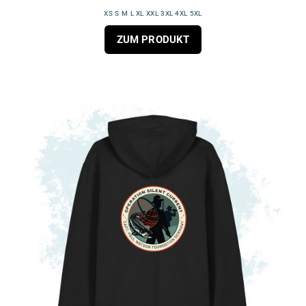
XS S M L XL XXL 3XL 4XL 5XL
ZUM PRODUKT