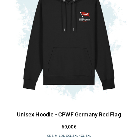
Unisex Hoodie - CPWF Germany Red Flag
69,00€
XS S M L XL XXL 3XL 4XL 5XL