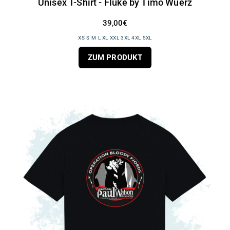
Unisex T-Shirt - Fluke by Timo Wuerz
39,00€
XS S M L XL XXL 3XL 4XL 5XL
ZUM PRODUKT